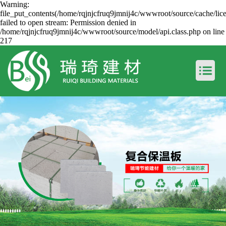
Warning:
file_put_contents(/home/rqjnjcfruq9jmnij4c/wwwroot/source/cache/lic
failed to open stream: Permission denied in
/home/rqjnjcfruq9jmnij4c/wwwroot/source/model/api.class.php on line
217